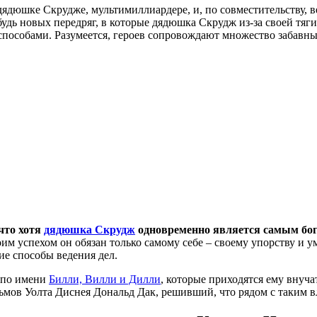
ядюшке Скрудже, мультимиллиардере, и, по совместительству, ве
удь новых передряг, в которые дядюшка Скрудж из-за своей тяги
особами. Разумеется, героев сопровождают множество забавных
что хотя
дядюшка Скрудж
одновременно является самым бог
оим успехом он обязан только самому себе – своему упорству и 
ие способы ведения дел.
 по имени
Билли, Вилли и Дилли
, которые приходятся ему внуч
льмов Уолта Диснея Дональд Дак, решивший, что рядом с таким