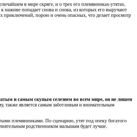
личайшем в мире скряге, и о трех его племянниках-утятах.
 к наживе попадает снова и снова, из которых его выручают
 приключений, порою и очень опасных, что делает просмотр
атым и самым скупым селезнем во всем мире, он не лишен
уму, также является самым заботливым и внимательным
атыми племянниками. По сценарию, утят под опеку богатого
 влиятельным родственником малышам будет лучше.