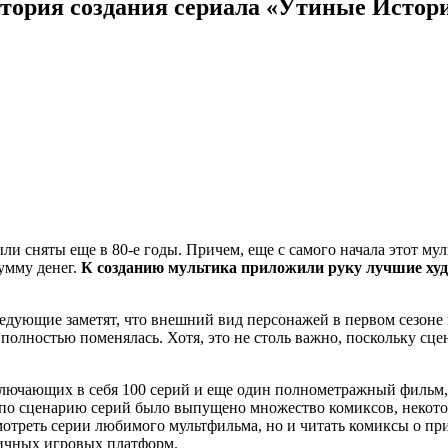
тория создания сериала «Утиные Истор
 сняты еще в 80-е годы. Причем, еще с самого начала этот мул
умму денег.
К созданию мультика приложили руку лучшие худ
едующие заметят, что внешний вид персонажей в первом сезоне н
в полностью поменялась. Хотя, это не столь важно, поскольку с
включающих в себя 100 серий и еще один полнометражный фильм
то по сценарию серий было выпущено множество комиксов, некот
смотреть серии любимого мультфильма, но и читать комиксы о п
личных игровых платформ.