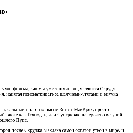
и»
и мультфильма, как мы уже упоминали, являются Скрудж
я, нанятая присматривать за шалунами-утятами и внучка
не идеальный пилот по имени Зигзаг МакКряк, просто
й также как Технодак, или Суперкряк, невероятно везучий
рошлого Пупс.
орой после Скруджа Макдака самой богатой уткой в мире, и