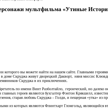
ерсонажи мультфильма «Утиные Истори
ии которого вы можете найти на нашем сайте. Главными героям
 в доме Скруджа живут дворецкий Дакворт, няня миссис Клювди
емянников Скруджа в их приключениях.
бретатель по имени Винт Разболтайло, героический, но далеко 
 главных героев являются бухгалтер Фэнтон Крякшелл, известны
езения, старая любовь Скруджа – Голди, и пещерная «утка» из п
вными из которых являются Флинтхарт Гломгольд, являющийся вт