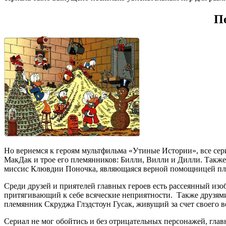
П
Но вернемся к героям мультфильма «Утиные Истории», все сер
МакДак и трое его племянников: Билли, Вилли и Дилли. Также
миссис Клювдии Поночка, являющаяся верной помощницей пл
Среди друзей и приятелей главных героев есть рассеянный изо
притягивающий к себе всяческие неприятности. Также друзями
племянник Скруджа Глэдстоун Гусак, живущий за счет своего в
Сериал не мог обойтись и без отрицательных персонажей, гла