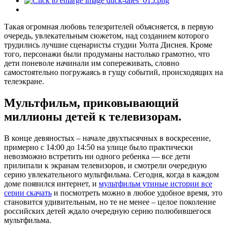
Такая огромная любовь телезрителей объясняется, в первую
очередь, увлекательным сюжетом, над созданием которого
трудились лучшие сценаристы студии Уолта Диснея. Кроме
того, персонажи были продуманы настолько грамотно, что
дети поневоле начинали им сопереживать, словно
самостоятельно погружаясь в гущу событий, происходящих на
телеэкране.
Мультфильм, приковывающий
миллионы детей к телевизорам.
В конце девяностых – начале двухтысячных в воскресение,
примерно с 14:00 до 14:50 на улице было практически
невозможно встретить ни одного ребенка — все дети
прилипали к экранам телевизоров, и смотрели очередную
серию увлекательного мультфильма. Сегодня, когда в каждом
доме появился интернет, и
мультфильм утиные истории все
серии скачать
и посмотреть можно в любое удобное время, это
становится удивительным, но те не менее – целое поколение
российских детей ждало очередную серию полюбившегося
мультфильма.