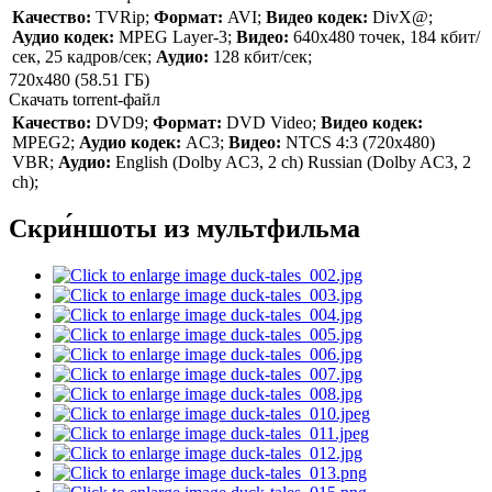
Качество:
TVRip;
Формат:
AVI;
Видео кодек:
DivX@;
Аудио кодек:
MPEG Layer-3;
Видео:
640х480 точек, 184 кбит/
сек, 25 кадров/сек;
Аудио:
128 кбит/сек;
720x480 (58.51 ГБ)
Скачать torrent-файл
Качество:
DVD9;
Формат:
DVD Video;
Видео кодек:
MPEG2;
Аудио кодек:
AC3;
Видео:
NTCS 4:3 (720x480)
VBR;
Аудио:
English (Dolby AC3, 2 ch) Russian (Dolby AC3, 2
ch);
Скри́ншоты из мультфильма